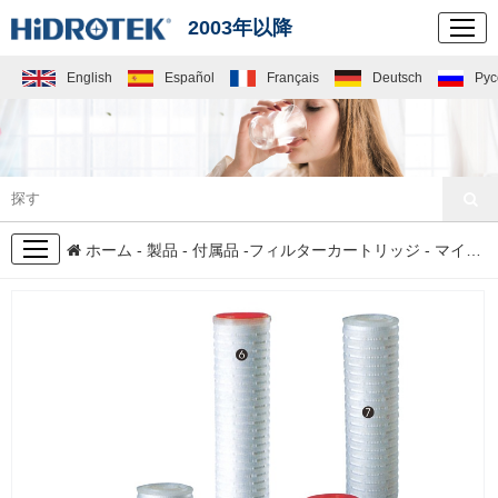
2003年以降
English
Español
Français
Deutsch
Рус
製品
ホーム
-
製品
-
付属品
-
フィルターカートリッジ
- マイクプリーツ