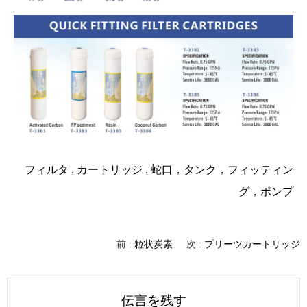
フィルタ
,
カートリッジ
,
蛇口
，
タンク
，
フィッティン
グ
，
ポンプ
前 :
粒状炭素
次 :
プリーツカートリッジ
伝言を残す