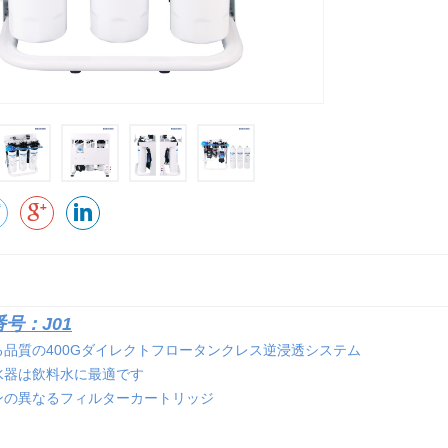
号：J01
る品質の400Gダイレクトフロータンクレス逆浸透システム
水器は飲料水に最適です
ンの異なるフィルターカートリッジ