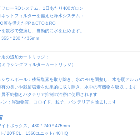
フローROシステム、1日あたり400ガロン
ヨネットフィルターを備えた浄水システム：
RO膜を備えたPP＆CTO＆RO
ーを数秒で交換し、自動的に水を止めます。
5 * 230 * 435mm
ン用の追加カートリッジ：
1A（ミキシングフィルターカートリッジ）
ルシウムボール：残留塩素を取り除き、水のPHを調整し、水を弱アルカ
特有の臭いや残留塩素を効果的に取り除き、水中の有機物を吸収します
重金属不純物とバクテリア抑制の治療に使用されます
ブレン：浮遊物質、コロイド、粒子、バクテリアを除去します
細
トボックス、430 * 240 * 475mm
/ 20’FCL、1360ユニット/ 40’HQ