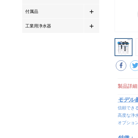
+
付属品
+
工業用浄水器
製品詳細
モデル番
信頼でき
高度な浄
オプショ