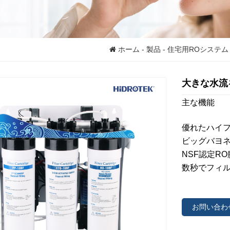
ホーム
-
製品
-
住宅用ROシステム
大きな水流
主な機能
優れたハイフ
ビッグバヨ
NSF認定RO
数秒でフィ
お問い合わ