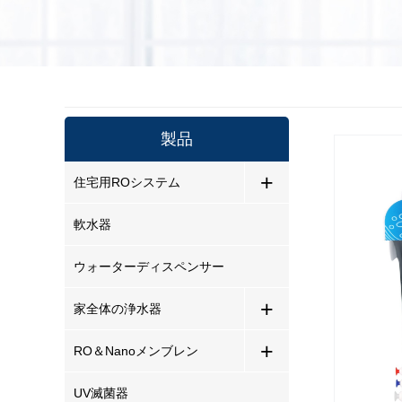
製品
+
住宅用ROシステム
軟水器
ウォーターディスペンサー
+
家全体の浄水器
+
RO＆Nanoメンブレン
UV滅菌器