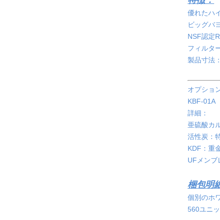
特徴：
優れたハイ
ビッグバ
NSF認定
フィルタ
製品寸法：35
オプショ
KBF-0
詳細：
亜硫酸カ
活性炭：
KDF：
UFメン
梱包明
個別のホワイ
560ユニット