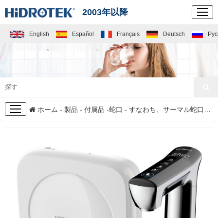
2003年以降
English
Español
Français
Deutsch
Рус
製品
ホーム
-
製品
-
付属品
-
蛇口
- すなわち、サーマル蛇口H 12