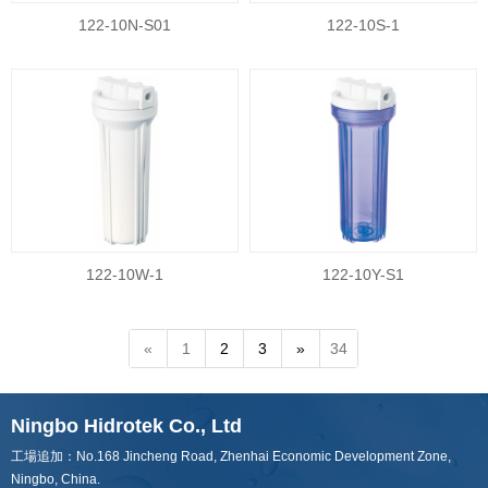
122-10N-S01
122-10S-1
122-10W-1
122-10Y-S1
«
1
2
3
»
34
Ningbo Hidrotek Co., Ltd
工場追加：No.168 Jincheng Road, Zhenhai Economic Development Zone,
Ningbo, China.