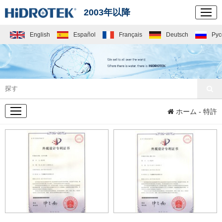
2003年以降
English
Español
Français
Deutsch
Рус
会社概要
ホーム
- 特許