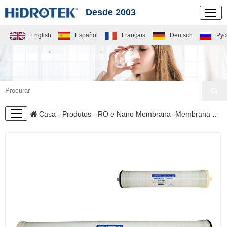
Desde 2003
English
Español
Français
Deutsch
Рус
PRODUTOS
Casa
-
Produtos
-
RO e Nano Membrana
-
Membrana RO industrial