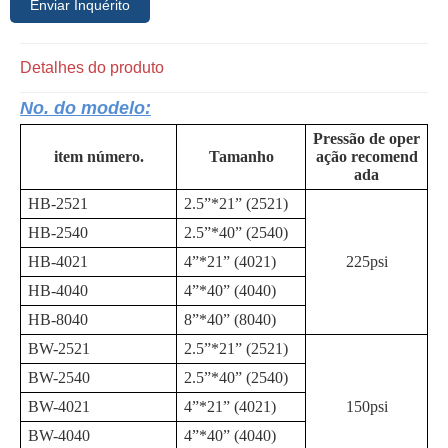
Enviar Inquérito
Detalhes do produto
No. do modelo:
Pressão de oper
item número.
Tamanho
ação recomend
ada
HB-2521
2.5”*21” (2521)
HB-2540
2.5”*40” (2540)
HB-4021
4”*21” (4021)
225psi
HB-4040
4”*40” (4040)
HB-8040
8”*40” (8040)
BW-2521
2.5”*21” (2521)
BW-2540
2.5”*40” (2540)
BW-4021
4”*21” (4021)
150psi
BW-4040
4”*40” (4040)